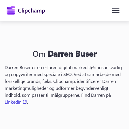
hovedindholdet
Om
Darren Buser
Darren Buser er en erfaren digital markedsføringsansvarlig 
og copywriter med speciale i SEO. 
Ved at samarbejde med 
forskellige brands, f.eks. Clipchamp, identificerer Darren 
Log på
marketingmuligheder og udformer begyndervenligt 
indhold, som passer til målgrupperne. 
Find Darren på 
Prøv det gratis
(opens in a new tab)
LinkedIn
. 