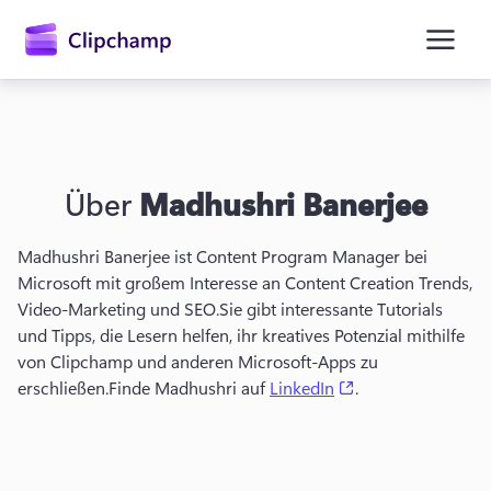
springen
Über
Madhushri Banerjee
Madhushri Banerjee ist Content Program Manager bei 
Microsoft mit großem Interesse an Content Creation Trends, 
Video-Marketing und SEO.
Sie gibt interessante Tutorials 
und Tipps, die Lesern helfen, ihr kreatives Potenzial mithilfe 
Anmelden
von Clipchamp und anderen Microsoft-Apps zu 
(opens in a new t
erschließen.
Finde Madhushri auf 
LinkedIn
.
Kostenlos testen