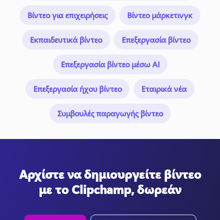
Βίντεο για επιχειρήσεις
Βίντεο μάρκετινγκ
Εκπαιδευτικά βίντεο
Επεξεργασία βίντεο
Επεξεργασία βίντεο μέσω AI
Επεξεργασία ήχου βίντεο
Εταιρικά νέα
Συμβουλές παραγωγής βίντεο
Αρχίστε να δημιουργείτε βίντεο
με το Clipchamp, δωρεάν