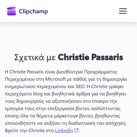
κύριο
περιεχόμενο
Σχετικά με
Christie Passaris
Η Christie Passaris είναι Διευθύντρια Προγράμματος 
Περιεχομένου στη Microsoft με πάθος για τη δημιουργία 
ενημερωτικού περιεχομένου και SEO. 
Η Christie γράφει 
Είσοδος
περιεχόμενο blog και βοηθητικά άρθρα για να βοηθήσει 
τους δημιουργούς να αξιοποιήσουν στο έπακρο την 
Δωρεάν δοκιμή
εμπειρία τους στην επεξεργασία βίντεο, καλύπτοντας 
επίσης όλα τα θέματα μάρκετινγκ βίντεο, βοηθώντας 
οποιονδήποτε να αυξήσει τη διαδικτυακή του απήχηση. 
(opens in a new tab)
Βρείτε την Christie στο 
LinkedIn
. 