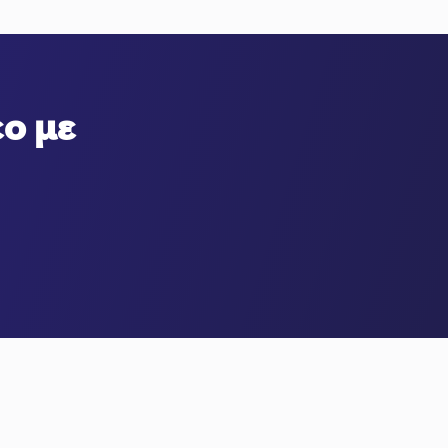
εο με