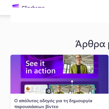
κύριο
περιεχόμενο
Άρθρα μ
Είσοδος
Δωρεάν δοκιμή
Ο απόλυτος οδηγός για τη δημιουργία
παρουσιάσεων βίντεο