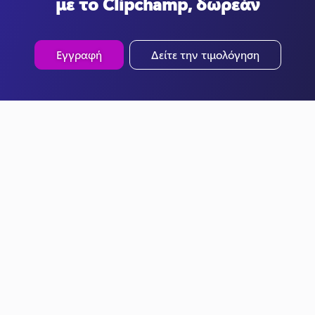
με το Clipchamp, δωρεάν
Εγγραφή
Δείτε την τιμολόγηση