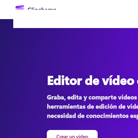
contenido
principal
Editor de vídeo
Iniciar sesión
Graba, edita y comparte vídeos 
Probar gratis
herramientas de edición de vídeo
necesidad de conocimientos esp
Crear un vídeo