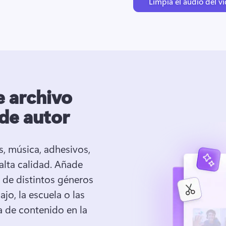
Limpia el audio del v
e archivo
 de autor
, música, adhesivos, 
lta calidad. 
Añade 
 de distintos géneros 
jo, la escuela o las 
a de contenido en la 