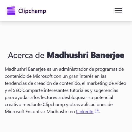
contenido
principal
Acerca de
Madhushri Banerjee
Madhushri Banerjee es un administrador de programas de 
contenido de Microsoft con un gran interés en las 
tendencias de creación de contenido, el marketing de vídeo 
y el SEO.
Comparte interesantes tutoriales y sugerencias 
para ayudar a los lectores a desbloquear su potencial 
Iniciar sesión
creativo mediante Clipchamp y otras aplicaciones de 
(opens in a new 
Microsoft.
Encontrar Madhushri en 
LinkedIn
.
Probar gratis