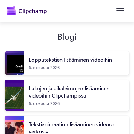
Blogi
Lopputekstien lisääminen videoihin
6. elokuuta 2026
Kirjaudu sisään
Lukujen ja aikaleimojen lisääminen
videoihin Clipchampissa
Kokeile maksutta
6. elokuuta 2026
Tekstianimaation lisääminen videoon
verkossa