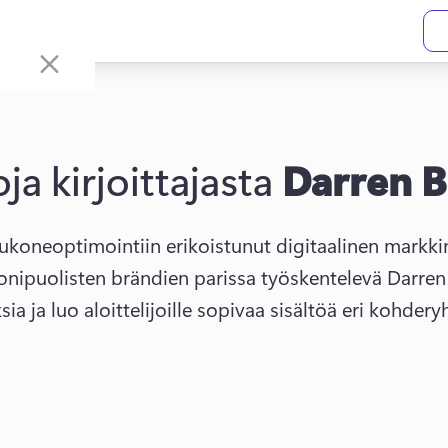
oja kirjoittajasta
Darren B
nipuolisten brändien parissa työskentelevä Darren 
a ja luo aloittelijoille sopivaa sisältöä eri kohderyh
 new tab)