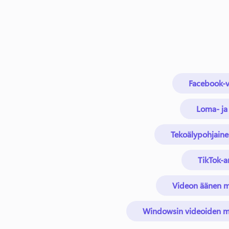
Facebook-v
Loma- ja
Tekoälypohjaine
TikTok-ar
Videon äänen 
Windowsin videoiden mu