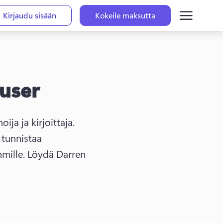
Kirjaudu sisään
Kokeile maksutta
user
Darren Buser kokenut hakukoneoptimointiin erikoistunut digitaalinen markkinoija ja kirjoittaja. 
tunnistaa 
mille. 
Löydä Darren 