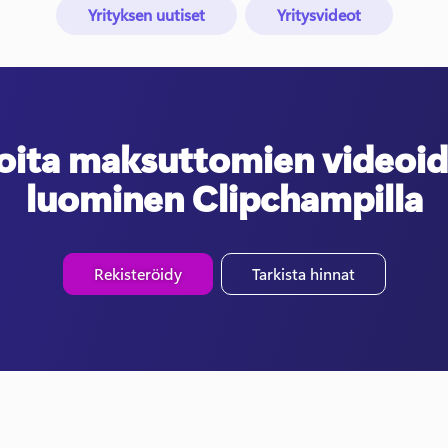
Yrityksen uutiset
Yritysvideot
oita maksuttomien videoi
luominen Clipchampilla
Rekisteröidy
Tarkista hinnat