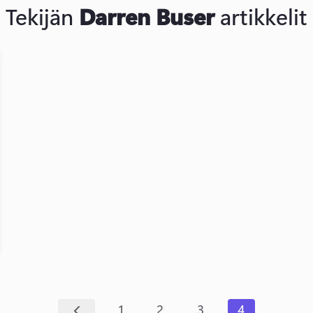
Tekijän
Darren Buser
artikkelit
1
2
3
4