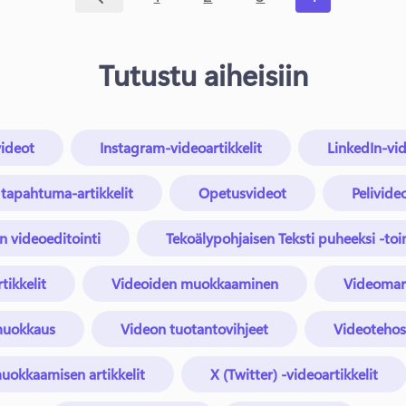
Tutustu aiheisiin
ideot
Instagram-videoartikkelit
LinkedIn-vid
 tapahtuma-artikkelit
Opetusvideot
Pelivideo
n videoeditointi
Tekoälypohjaisen Teksti puheeksi -toi
tikkelit
Videoiden muokkaaminen
Videomark
muokkaus
Videon tuotantovihjeet
Videotehost
okkaamisen artikkelit
X (Twitter) -videoartikkelit