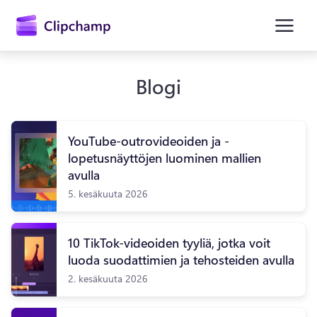
Blogi
YouTube-outrovideoiden ja -
lopetusnäyttöjen luominen mallien
avulla
5. kesäkuuta 2026
Kirjaudu sisään
Kokeile maksutta
10 TikTok-videoiden tyyliä, jotka voit
luoda suodattimien ja tehosteiden avulla
2. kesäkuuta 2026