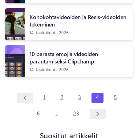
Kohokohtavideoiden ja Reels-videoiden
tekeminen
14. toukokuuta 2026
10 parasta emojia videoiden
parantamiseksi Clipchamp
14. toukokuuta 2026
1
2
3
4
5
...
6
23
Suositut artikkelit