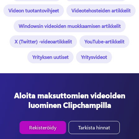
Videon tuotantovihjeet
Videotehosteiden artikkelit
Windowsin videoiden muokkaamisen artikkelit
X (Twitter) -videoartikkelit
YouTube-artikkelit
Yrityksen uutiset
Yritysvideot
Aloita maksuttomien videoiden
luominen Clipchampilla
Rekisteröidy
Tarkista hinnat