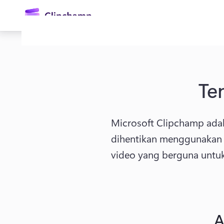
konten
utama
Te
Microsoft Clipchamp adal
dihentikan menggunakan fi
Masuk
video yang berguna untuk
Coba gratis
A