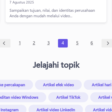
7 Agustus 2025
Sampaikan tujuan, nilai, dan identitas perusahaan
Anda dengan mudah melalui video...
1
2
3
4
5
6
Jelajahi topik
s ke percakapan
Artikel efek video
Artikel hari
editan video Windows
Artikel TikTok
Artikel
o Instagram
Artikel video LinkedIn
Artikel vid