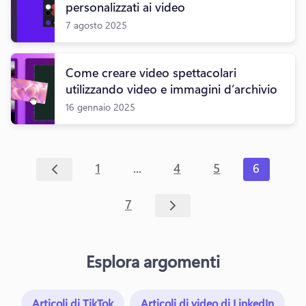
personalizzati ai video
7 agosto 2025
Come creare video spettacolari
utilizzando video e immagini d’archivio
16 gennaio 2025
...
1
4
5
6
7
Esplora argomenti
Articoli di TikTok
Articoli di video di LinkedIn