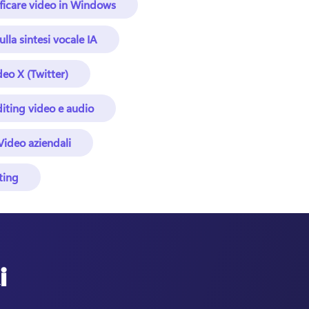
ficare video in Windows
ulla sintesi vocale IA
deo X (Twitter)
diting video e audio
Video aziendali
ting
i