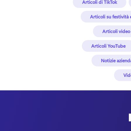
Articoli di TikTok
Articoli su festività
Articoli video
Articoli YouTube
Notizie azienda
Vid