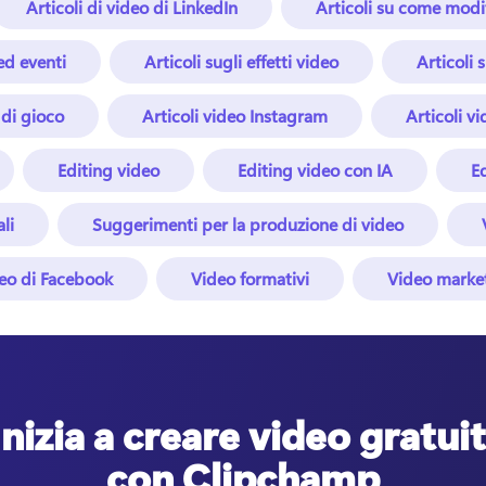
Articoli di video di LinkedIn
Articoli su come modi
 ed eventi
Articoli sugli effetti video
Articoli s
 di gioco
Articoli video Instagram
Articoli vi
Editing video
Editing video con IA
E
li
Suggerimenti per la produzione di video
eo di Facebook
Video formativi
Video marke
Inizia a creare video gratuit
con Clipchamp