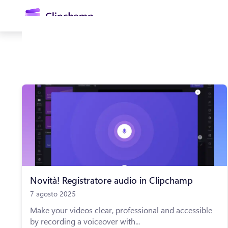
contenuto
principale
Accedi
Provalo gratuitamente
Novità! Registratore audio in Clipchamp
7 agosto 2025
Make your videos clear, professional and accessible
by recording a voiceover with...