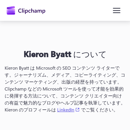
ン
コ
ン
テ
ン
ツ
に
ス
キ
Kieron Byatt
について
ッ
プ
Kieron Byatt は Microsoft の SEO コンテンツ ライターで
す。ジャーナリズム、メディア、コピーライティング、コ
ンテンツ マーケティング、出版の経歴を持っています。
Clipchamp などの Microsoft ツールを使って才能を効果的
に発揮する方法について、コンテンツ クリエイター向け
の有益で魅力的なブログやヘルプ記事を執筆しています。
(opens in a new tab)
Kieron のプロフィールは 
LinkedIn
 でご覧ください。 