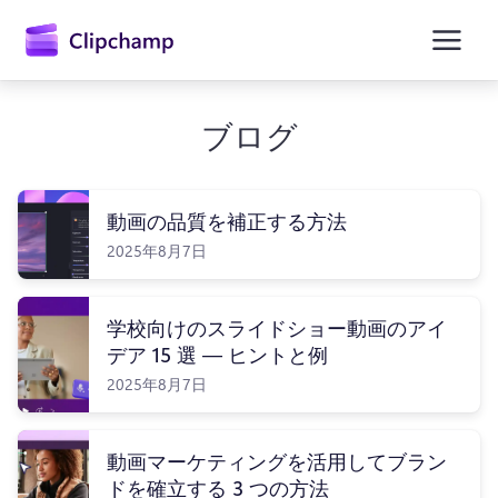
ン
コ
ン
テ
ン
ツ
ブログ
に
ス
キ
ッ
動画の品質を補正する方法
プ
2025年8月7日
学校向けのスライドショー動画のアイ
デア 15 選 — ヒントと例
2025年8月7日
動画マーケティングを活用してブラン
ドを確立する 3 つの方法