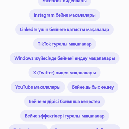
Facebook видеолары
Instagram бейне мақалалары
LinkedIn үшін бейнеге қатысты мақалалар
TikTok туралы мақалалар
Windows жүйесінде бейнені өңдеу мақалалары
X (Twitter) видео мақалалары
YouTube мақалалары
Бейне дыбыс өңдеу
Бейне өндірісі бойынша кеңестер
Бейне эффектілері туралы мақалалар