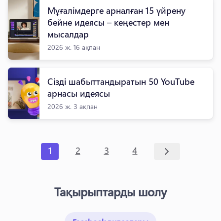
Мұғалімдерге арналған 15 үйрену
бейне идеясы – кеңестер мен
мысалдар
2026 ж. 16 ақпан
Сізді шабыттандыратын 50 YouTube
арнасы идеясы
2026 ж. 3 ақпан
1
2
3
4
Тақырыптарды шолу