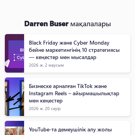
Darren Buser
мақалалары
Black Friday және Cyber Monday
бейне маркетингінің 10 стратегиясы
— кеңестер мен мысалдар
2026 ж. 2 маусым
Бизнеске арналған TikTok және
Instagram Reels – айырмашылықтар
мен кеңестер
2026 ж. 20 сәуір
YouTube-та демеушілік алу жолы