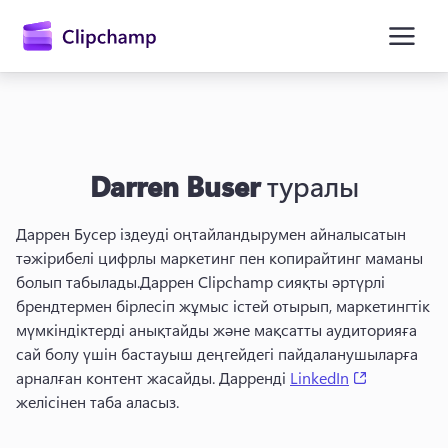
өту
Darren Buser
туралы
Даррен Бусер іздеуді оңтайландырумен айналысатын 
тәжірибелі цифрлы маркетинг пен копирайтинг маманы 
болып табылады.
Даррен Clipchamp сияқты әртүрлі 
Жүйеге кіру
брендтермен бірлесіп жұмыс істей отырып, маркетингтік 
мүмкіндіктерді анықтайды және мақсатты аудиторияға 
Тегін қолданып көру
сай болу үшін бастауыш деңгейдегі пайдаланушыларға 
(opens in a
арналған контент жасайды. 
Дарренді 
LinkedIn
желісінен таба аласыз. 