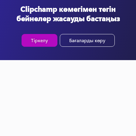
Clipchamp көмегімен тегін
бейнелер жасауды бастаңыз
Тіркелу
Бағаларды көру