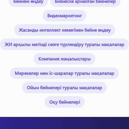
Бейнені өңдеу
Бизнеске арналған бейнелер
Видеомаркетинг
Жасанды интеллект көмегімен бейне өңдеу
ЖИ арқылы мәтінді сөзге түрлендіру туралы мақалалар
Компания жаңалықтары
Мерекелер мен іс-шаралар туралы мақалалар
Ойын бейнелері туралы мақалалар
Оқу бейнелері