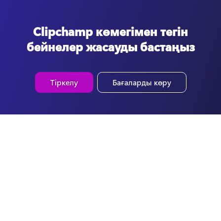
Clipchamp көмегімен тегін
бейнелер жасауды бастаңыз
Тіркелу
Бағаларды көру