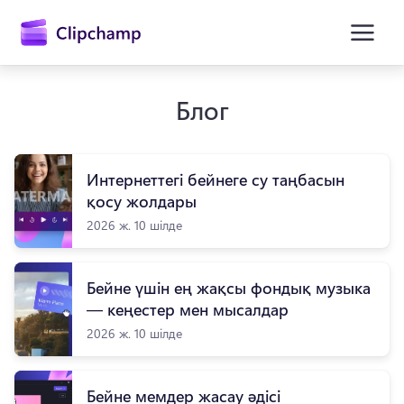
өту
Блог
Интернеттегі бейнеге су таңбасын
қосу жолдары
2026 ж. 10 шілде
Жүйеге кіру
Бейне үшін ең жақсы фондық музыка
— кеңестер мен мысалдар
Тегін қолданып көру
2026 ж. 10 шілде
Бейне мемдер жасау әдісі