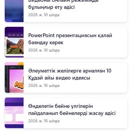
бұлыңғыр ету әдісі
2026 ж. 10 шілде
PowerPoint презентациясын қалай
баяндау керек
2026 ж. 10 шілде
Әлеуметтік желілерге арналған 10
Құдай айы видео идеясы
2026 ж. 10 шілде
Өңделетін бейне үлгілерін
пайдаланып бейнелерді жасау әдісі
2026 ж. 10 шілде