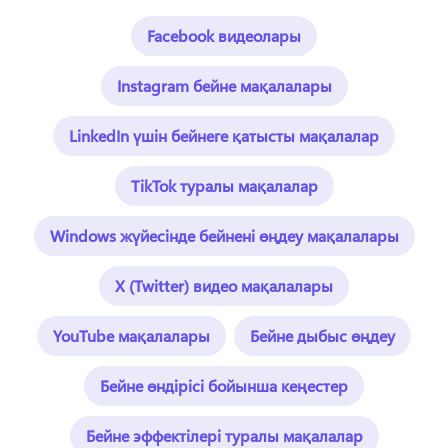
Facebook видеолары
Instagram бейне мақалалары
LinkedIn үшін бейнеге қатысты мақалалар
TikTok туралы мақалалар
Windows жүйесінде бейнені өңдеу мақалалары
X (Twitter) видео мақалалары
YouTube мақалалары
Бейне дыбыс өңдеу
Бейне өндірісі бойынша кеңестер
Бейне эффектілері туралы мақалалар