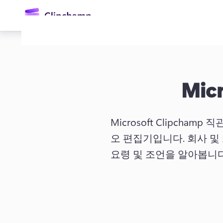
콘
텐
츠
로
건
너
뛰
기
Micr
Microsoft Clipch
오 편집기입니다. 
회사 및
요령 및 조언을 알아봅니다
로그인
무료 체험하기