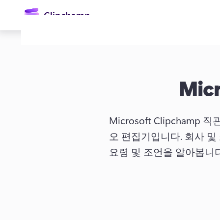
콘
텐
츠
로
건
너
뛰
기
Micr
Microsoft Clipch
오 편집기입니다. 
회사 및
요령 및 조언을 알아봅니다
로그인
무료 체험하기