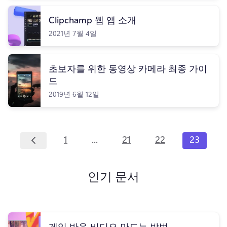
로그인
Clipchamp 웹 앱 소개
무료 체험하기
2021년 7월 4일
초보자를 위한 동영상 카메라 최종 가이
드
2019년 6월 12일
...
1
21
22
23
인기 문서
게임 반응 비디오 만드는 방법