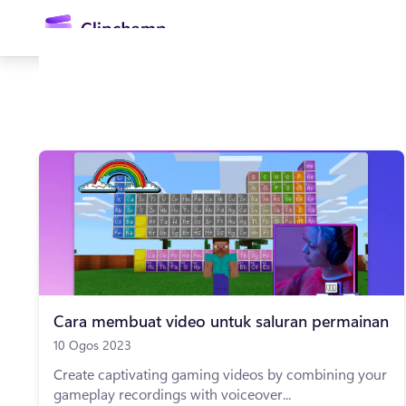
kandungan
utama
Daftar masuk
Cuba secara percuma
Cara membuat video untuk saluran permainan
10 Ogos 2023
Create captivating gaming videos by combining your
gameplay recordings with voiceover...