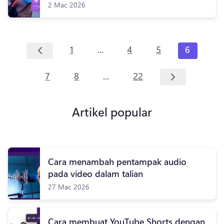
2 Mac 2026
...
1
4
5
6
...
7
8
22
Artikel popular
Cara menambah pentampak audio
pada video dalam talian
27 Mac 2026
Cara membuat YouTube Shorts dengan