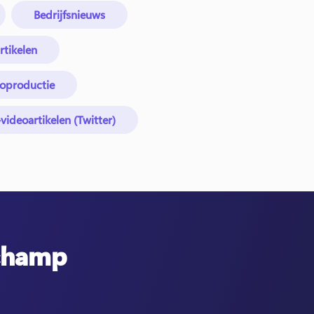
Bedrijfsnieuws
rtikelen
eoproductie
videoartikelen (Twitter)
pchamp