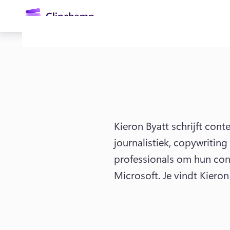
hoofdinhoud
Kieron Byatt schrijft con
journalistiek, copywritin
Aanmelden
professionals om hun con
Microsoft. 
Je vindt Kieron
Gratis uitproberen