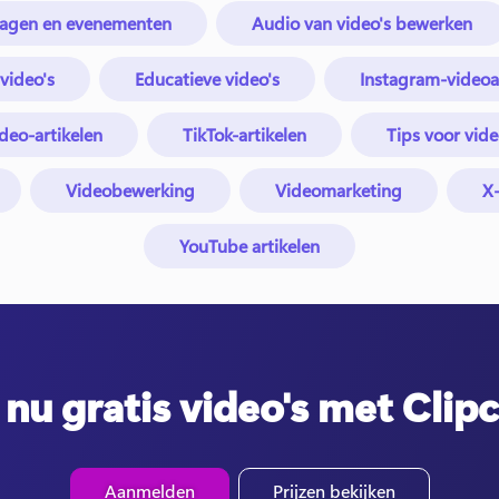
tdagen en evenementen
Audio van video's bewerken
svideo's
Educatieve video's
Instagram-videoa
deo-artikelen
TikTok-artikelen
Tips voor vid
Videobewerking
Videomarketing
X-
YouTube artikelen
nu gratis video's met Cli
Aanmelden
Prijzen bekijken