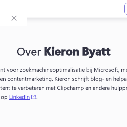
Over
Kieron Byatt
tent voor zoekmachineoptimalisatie bij Microsoft, me
g en contentmarketing. 
Kieron schrijft blog- en helpa
tent te verbeteren met Clipchamp en andere hulpp
(opens in a new tab)
 op 
LinkedIn
. 