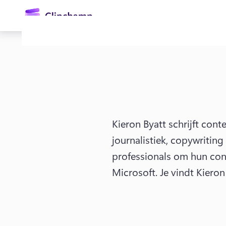
hoofdinhoud
Kieron Byatt schrijft con
journalistiek, copywritin
Aanmelden
professionals om hun con
Microsoft. 
Je vindt Kieron
Gratis uitproberen