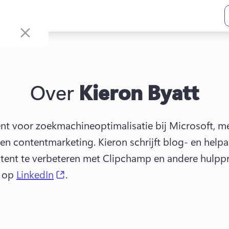
Over
Kieron Byatt
tent voor zoekmachineoptimalisatie bij Microsoft, me
g en contentmarketing. 
Kieron schrijft blog- en helpa
tent te verbeteren met Clipchamp en andere hulpp
(opens in a new tab)
 op 
LinkedIn
. 