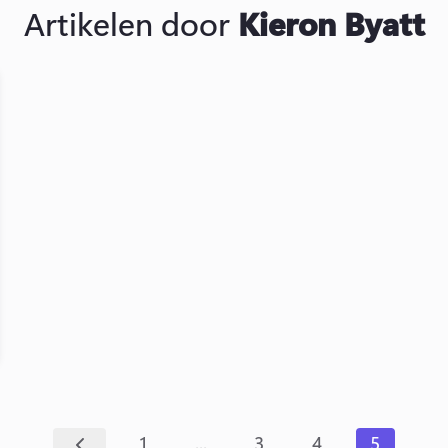
Artikelen door
Kieron Byatt
...
1
3
4
5