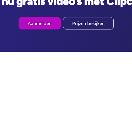
nu gratis video's met Cli
Aanmelden
Prijzen bekijken