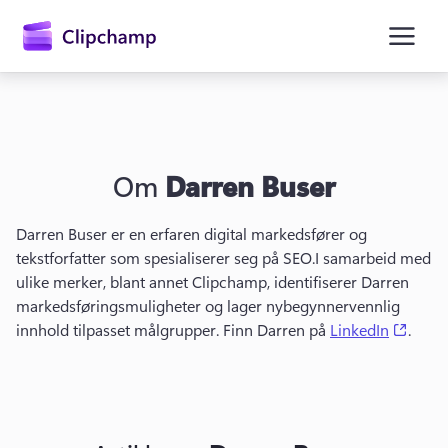
hovedinnhold
Om
Darren Buser
Darren Buser er en erfaren digital markedsfører og 
tekstforfatter som spesialiserer seg på SEO.
I samarbeid med 
ulike merker, blant annet Clipchamp, identifiserer Darren 
Logg på
markedsføringsmuligheter og lager nybegynnervennlig 
(open
innhold tilpasset målgrupper. 
Finn Darren på 
LinkedIn
. 
Prøv gratis