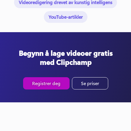
Videoredigering drevet av kunstig intelligens
YouTube-artikler
Begynn å lage videoer gratis
med Clipchamp
Registrer deg
Se priser