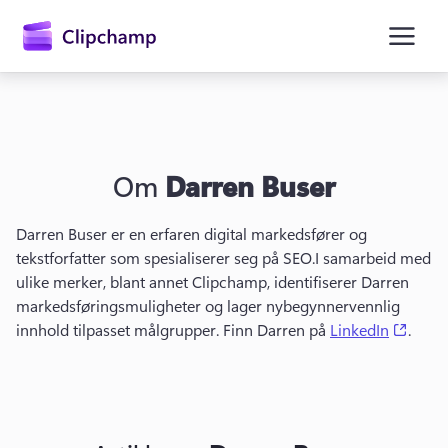
hovedinnhold
Om
Darren Buser
Darren Buser er en erfaren digital markedsfører og 
tekstforfatter som spesialiserer seg på SEO.
I samarbeid med 
ulike merker, blant annet Clipchamp, identifiserer Darren 
Logg på
markedsføringsmuligheter og lager nybegynnervennlig 
(open
innhold tilpasset målgrupper. 
Finn Darren på 
LinkedIn
. 
Prøv gratis