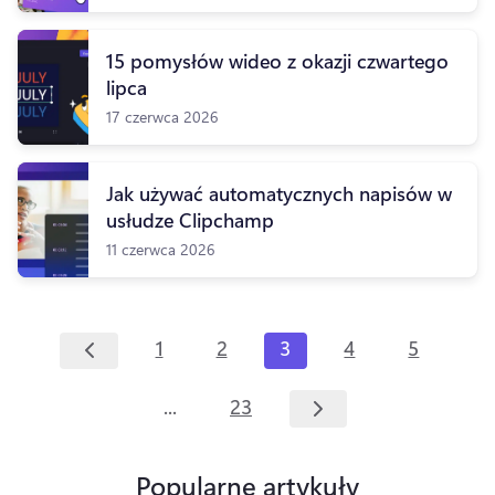
15 pomysłów wideo z okazji czwartego
lipca
17 czerwca 2026
Jak używać automatycznych napisów w
usłudze Clipchamp
11 czerwca 2026
1
2
3
4
5
...
23
Popularne artykuły