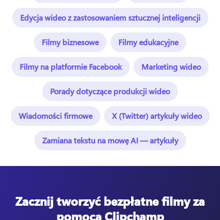
Edycja wideo z zastosowaniem sztucznej inteligencji
Filmy biznesowe
Filmy edukacyjne
Filmy na platformie Facebook
Marketing wideo
Porady dotyczące produkcji wideo
Wiadomości firmowe
X (Twitter) artykuły wideo
Zamiana tekstu na mowę AI — artykuły
Zacznij tworzyć bezpłatne filmy za
pomocą Clipchamp