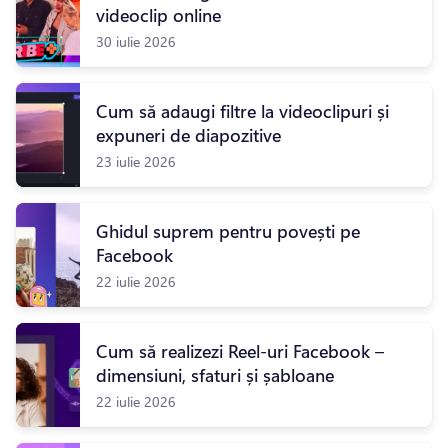
videoclip online
30 iulie 2026
Cum să adaugi filtre la videoclipuri și
expuneri de diapozitive
23 iulie 2026
Ghidul suprem pentru povești pe
Facebook
22 iulie 2026
Cum să realizezi Reel-uri Facebook –
dimensiuni, sfaturi și șabloane
22 iulie 2026