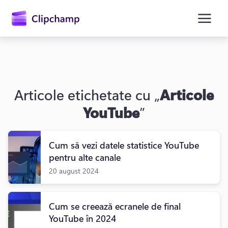
conținutul
principal
Articole etichetate cu „
Articole
YouTube
”
Cum să vezi datele statistice YouTube
Conectați-vă
pentru alte canale
20 august 2024
Încercați gratuit
Cum se creează ecranele de final
YouTube în 2024