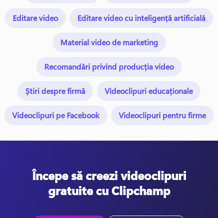
Editare video
Editare video cu inteligență artificială
Material video de marketing
Recomandări privind producția video
Știri despre firmă
Videoclipuri educaționale
Videoclipuri pe Facebook
Videoclipuri pentru firme
Începe să creezi videoclipuri
gratuite cu Clipchamp