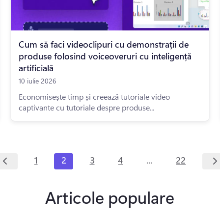
Cum să faci videoclipuri cu demonstrații de
produse folosind voiceoveruri cu inteligență
artificială
10 iulie 2026
Economisește timp și creează tutoriale video
captivante cu tutoriale despre produse...
...
1
2
3
4
22
Articole populare