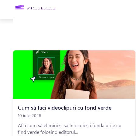
conținutul
principal
Conectați-vă
Încercați gratuit
Cum să faci videoclipuri cu fond verde
10 iulie 2026
Află cum să elimini și să înlocuiești fundalurile cu
find verde folosind editorul...