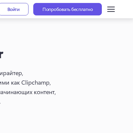
Войти
Попробовать бесплатно
r
райтер, 
ми как Clipchamp, 
ачинающих контент, 
(opens in a new tab)
. 