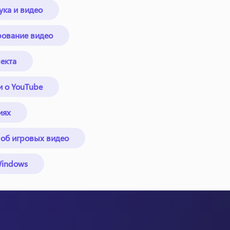
ка и видео
рование видео
екта
и о YouTube
иях
 об игровых видео
Windows