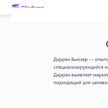
основному
содержимому
Даррен Бьюзер — опытн
специализирующийся на
Войти
Даррен выявляет маркет
подходящий для целевой
Попробовать бесплатно