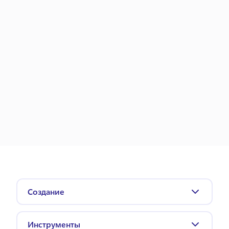
Создание
Видео слайд-шоу
Промовидео
Инструменты