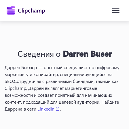
основному
содержимому
Сведения о
Darren Buser
Даррен Бьюзер — опытный специалист по цифровому 
маркетингу и копирайтер, специализирующийся на 
SEO.
Сотрудничая с различными брендами, такими как 
Войти
Clipchamp, Даррен выявляет маркетинговые 
возможности и создает понятный для начинающих 
Попробовать бесплатно
контент, подходящий для целевой аудитории. 
Найдите 
(opens in a new tab)
Даррена в сети 
LinkedIn
. 