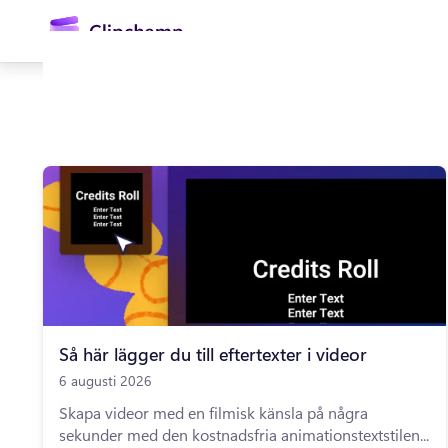
till
huvudinnehåll
Logga in
Prova kostnadsfritt
Så här lägger du till eftertexter i videor
6 augusti 2026
Skapa videor med en filmisk känsla på några
sekunder med den kostnadsfria animationstextstilen...