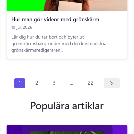
Hur man gör videor med grönskärm
10 juli 2026
Lär dig hur du tar bort och byter ut
grönskärmsbakgrunder med den kostnadsfria
grönskärmsredigeraren...
...
1
2
3
22
Populära artiklar