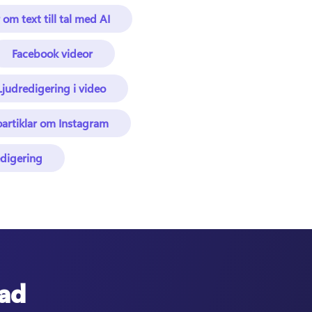
 om text till tal med AI
Facebook videor
Ljudredigering i video
artiklar om Instagram
digering
nad