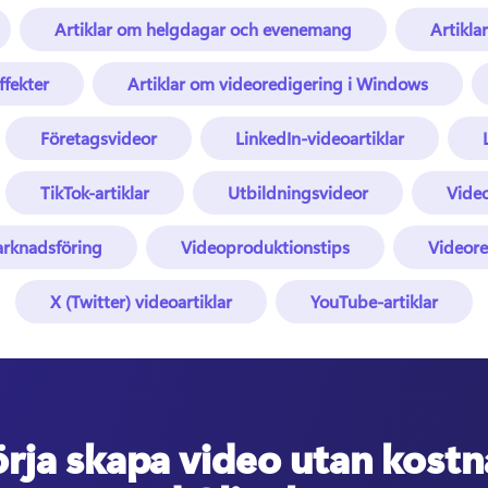
Artiklar om helgdagar och evenemang
Artiklar
ffekter
Artiklar om videoredigering i Windows
Företagsvideor
LinkedIn-videoartiklar
TikTok-artiklar
Utbildningsvideor
Video
rknadsföring
Videoproduktionstips
Videore
X (Twitter) videoartiklar
YouTube-artiklar
rja skapa video utan kost