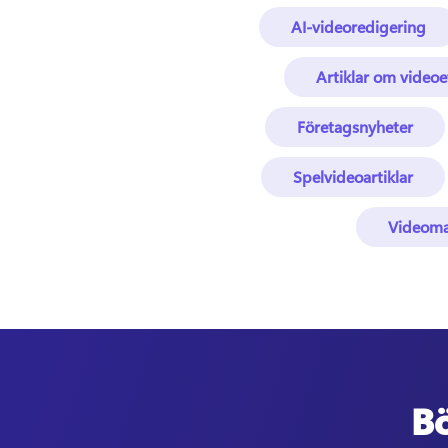
AI-videoredigering
Artiklar om videoe
Företagsnyheter
Spelvideoartiklar
Videoma
Bö