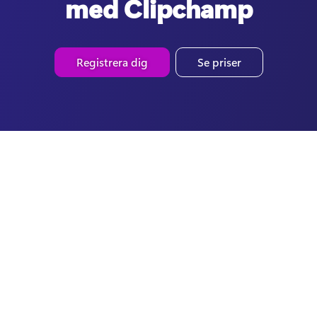
med Clipchamp
Registrera dig
Se priser