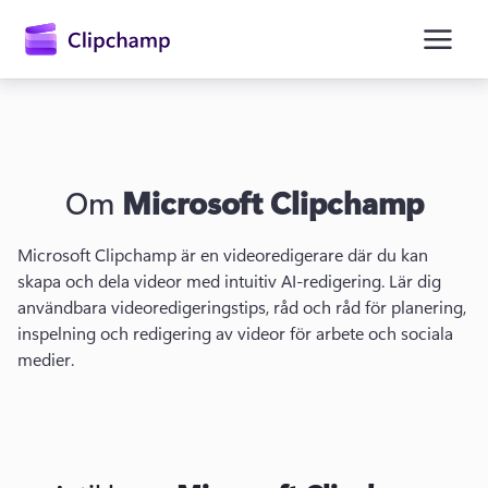
till
huvudinnehåll
Om
Microsoft Clipchamp
Microsoft Clipchamp är en videoredigerare där du kan 
skapa och dela videor med intuitiv AI-redigering. 
Lär dig 
användbara videoredigeringstips, råd och råd för planering, 
inspelning och redigering av videor för arbete och sociala 
Logga in
medier. 
Prova kostnadsfritt