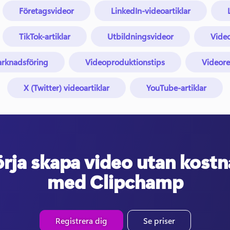
Företagsvideor
LinkedIn-videoartiklar
TikTok-artiklar
Utbildningsvideor
Video
rknadsföring
Videoproduktionstips
Videore
X (Twitter) videoartiklar
YouTube-artiklar
rja skapa video utan kost
med Clipchamp
Registrera dig
Se priser