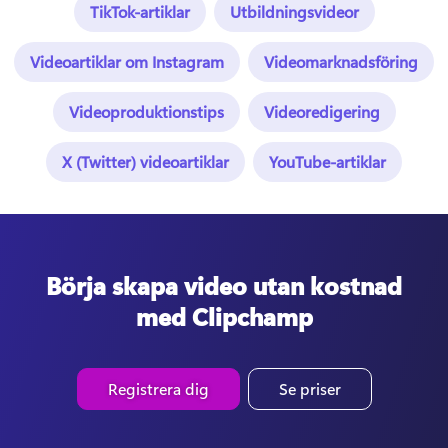
TikTok-artiklar
Utbildningsvideor
Videoartiklar om Instagram
Videomarknadsföring
Videoproduktionstips
Videoredigering
X (Twitter) videoartiklar
YouTube-artiklar
Börja skapa video utan kostnad
med Clipchamp
Registrera dig
Se priser