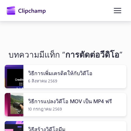
ยัง
เนื้อหา
หลัก
บทความมีแท็ก “
การตัดต่อวีดิโอ
”
วิธีการเพิ่มเครดิตให้กับวิดีโอ
6 สิงหาคม 2569
วิธีการแปลงวิดีโอ MOV เป็น MP4 ฟรี
10 กรกฎาคม 2569
ลงชื่อเข้าใช้
ลองใช้ฟรี
วิธีสร้างวิดีโอมีม