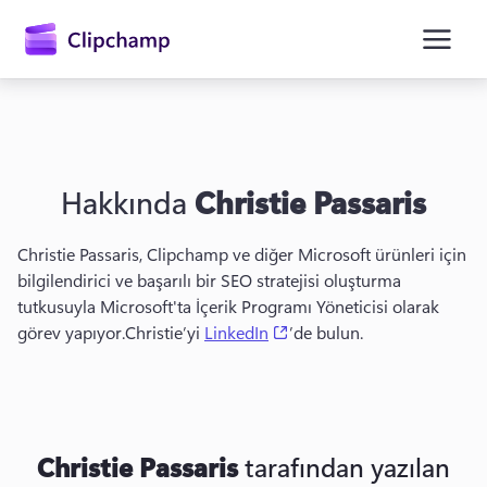
atla
Hakkında
Christie Passaris
Christie Passaris, Clipchamp ve diğer Microsoft ürünleri için 
bilgilendirici ve başarılı bir SEO stratejisi oluşturma 
tutkusuyla Microsoft'ta İçerik Programı Yöneticisi olarak 
Oturum açın
(opens in a new tab)
görev yapıyor.
Christie’yi 
LinkedIn
’de bulun. 
Ücretsiz deneyin
Christie Passaris
tarafından yazılan