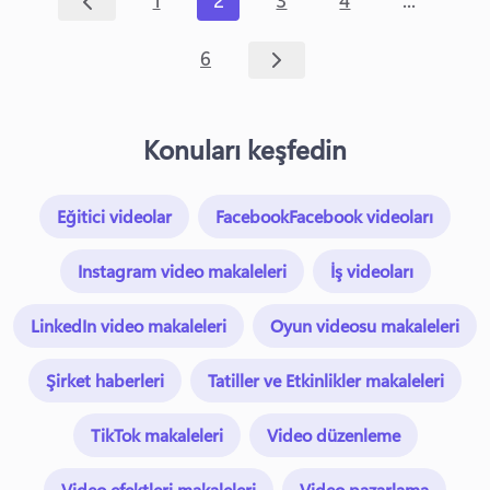
...
1
2
3
4
6
Konuları keşfedin
Eğitici videolar
FacebookFacebook videoları
Instagram video makaleleri
İş videoları
LinkedIn video makaleleri
Oyun videosu makaleleri
Şirket haberleri
Tatiller ve Etkinlikler makaleleri
TikTok makaleleri
Video düzenleme
Video efektleri makaleleri
Video pazarlama