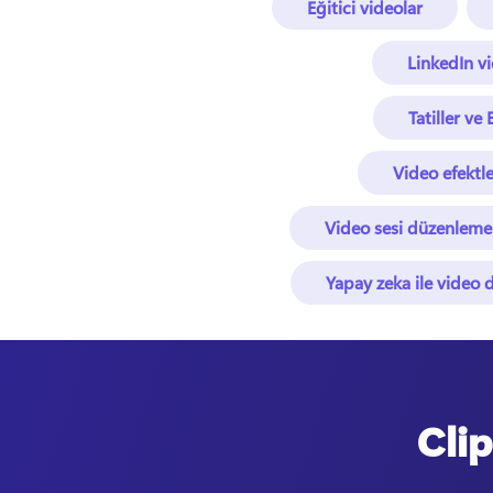
Eğitici videolar
LinkedIn v
Tatiller ve 
Video efektle
Video sesi düzenleme
Yapay zeka ile video
Clip