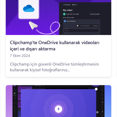
Clipchamp’te OneDrive kullanarak videoları
içeri ve dışarı aktarma
7 Ekim 2024
Clipchamp için güvenli OneDrive tümleştirmesini
kullanarak kişisel fotoğraflarınız...