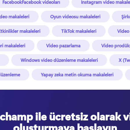
FacebookFacebook videoları
Instagram video makalel
ideo makaleleri
Oyun videosu makaleleri
Şirk
Etkinlikler makaleleri
TikTok makaleleri
Video
ri makaleleri
Video pazarlama
Video prodüks
Windows video düzenleme makaleleri
X (Tw
 düzenleme
Yapay zeka metin okuma makaleleri
champ ile ücretsiz olarak 
oluşturmaya başlayın