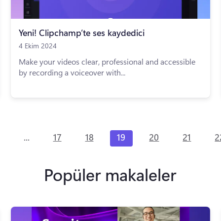
Yeni! Clipchamp’te ses kaydedici
4 Ekim 2024
Make your videos clear, professional and accessible
by recording a voiceover with...
...
17
18
19
20
21
2
Popüler makaleler