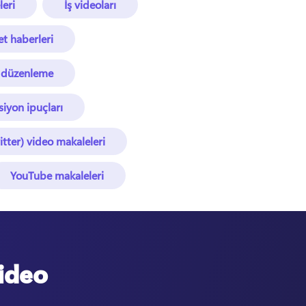
eri
İş videoları
et haberleri
 düzenleme
iyon ipuçları
itter) video makaleleri
YouTube makaleleri
video