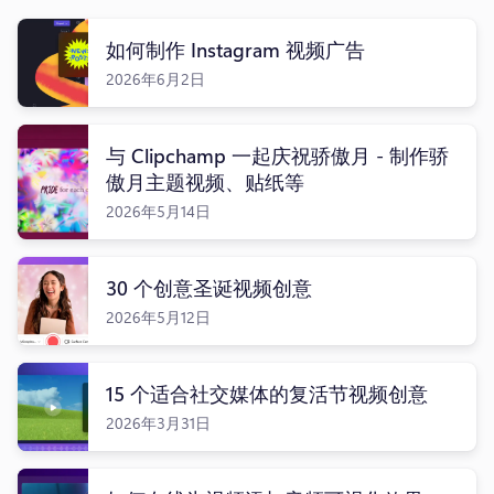
登录
如何制作 Instagram 视频广告
免费试用
2026年6月2日
与 Clipchamp 一起庆祝骄傲月 - 制作骄
傲月主题视频、贴纸等
2026年5月14日
30 个创意圣诞视频创意
2026年5月12日
15 个适合社交媒体的复活节视频创意
2026年3月31日