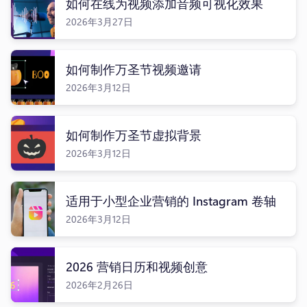
如何在线为视频添加音频可视化效果
2026年3月27日
如何制作万圣节视频邀请
2026年3月12日
如何制作万圣节虚拟背景
2026年3月12日
适用于小型企业营销的 Instagram 卷轴
2026年3月12日
2026 营销日历和视频创意
2026年2月26日