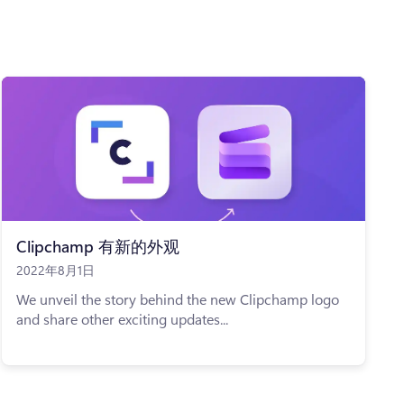
Clipchamp 有新的外观
2022年8月1日
We unveil the story behind the new Clipchamp logo
and share other exciting updates...