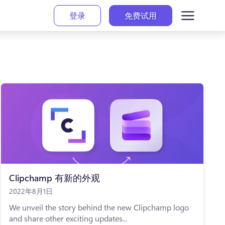
登录
免费试用
Clipchamp 有新的外观
2022年8月1日
We unveil the story behind the new Clipchamp logo
and share other exciting updates...