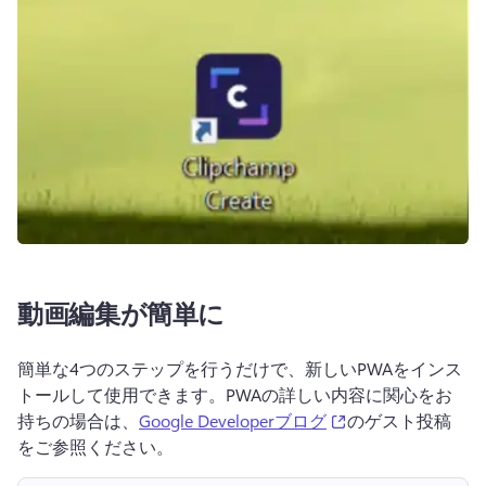
動画編集が簡単に
簡単な4つのステップを行うだけで、新しいPWAをインス
トールして使用できます。PWAの詳しい内容に関心をお
(opens in a new ta
持ちの場合は、
Google Developerブログ
のゲスト投稿
をご参照ください。 