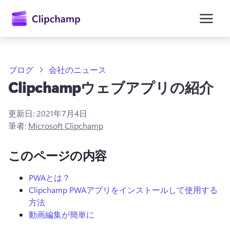
ン
コ
ン
テ
ン
ツ
に
ブログ
会社のニュース
ス
Clipchampウェブアプリの紹介
キ
ッ
プ
更新日:
2021年7月4日
筆者:
Microsoft Clipchamp
このページの内容
PWAとは？
Clipchamp PWAアプリをインストールして使用する
方法
動画編集が簡単に