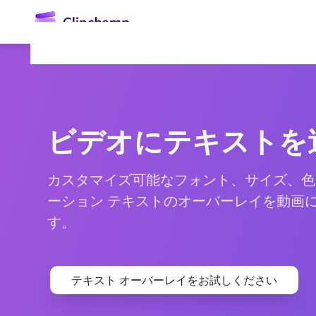
ン
コ
ン
テ
ン
ツ
に
ス
キ
ビデオにテキストを
ッ
プ
カスタマイズ可能なフォント、サイズ、色
ーション テキストのオーバーレイを動画
ログイン
す。
無料で試す
テキスト オーバーレイをお試しください