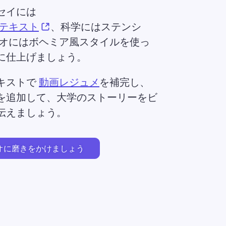
セイには 
(opens in a new tab)
 テキスト
、科学にはステンシ
デオにはボヘミア風スタイルを使っ
に仕上げましょう。 
キストで 
動画レジュメ
を補完し、 
を追加して、大学のストーリーをビ
伝えましょう。 
オに磨きをかけましょう