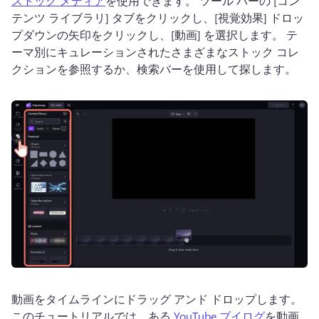
ストック メディア
を使用できます。 
ツール バーの [コン
テンツ ライブラリ] タブをクリックし、[視覚効果] ドロッ
プダウンの矢印をクリックし、[動画] を選択します。 
テ
ーマ別にキュレーションされたさまざまなストック コレ
クションを参照するか、検索バーを使用して探します。 
動画をタイムラインにドラッグ アンド ドロップします。 
このチュートリアルでは、ある 
YouTube ブイログ
を動画