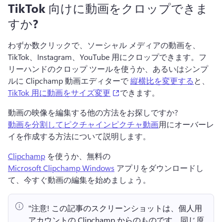
TikTok 向けに動画をクロップできま
すか?
わずか数クリックで、ソーシャル メディアの動画を、
TikTok、Instagram、YouTube 用にクロップできます。
フ
リーハンドのクロップ ツールを使うか、あるいはシンプ
ルに Clipchamp 動画エディターで 
縦横比を変更する
と、 
(opens in a new tab)
TikTok 用に動画をサイズ変更
できます。 
動画の映像を編集する他の方法をお探しですか? 
動画を分割して
ピクチャインピクチャ動画
用にオーバーレ
イを作成する方法について説明します。 
Clipchamp
 を使うか、無料の 
Microsoft Clipchamp Windows
 アプリをダウンロードし
て、今すぐ動画の編集を始めましょう。 
"注意!
 この記事のスクリーンショットは、個人用
アカウントの Clipchamp からのものです。
同じ原