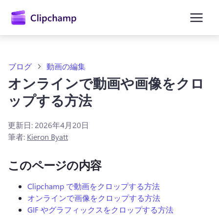
ン
コ
ン
テ
ン
ツ
に
ブログ
動画の編集
ス
オンラインで動画や画像をクロ
キ
ッ
ップする方法
プ
更新日:
2026年4月20日
筆者:
Kieron Byatt
このページの内容
Clipchamp で動画をクロップする方法
オンラインで画像をクロップする方法
GIF やグラフィックスをクロップする方法