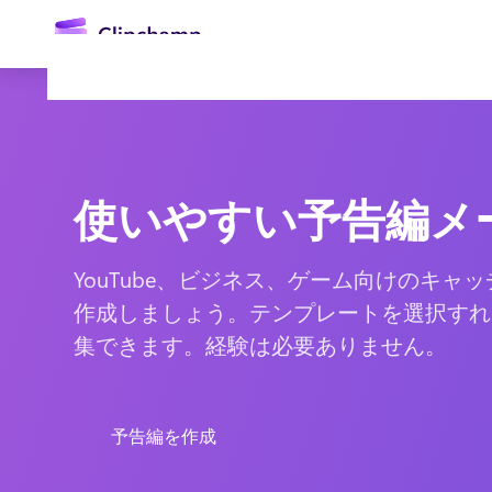
ン
コ
ン
テ
ン
ツ
に
ス
キ
使いやすい予告編メ
ッ
プ
YouTube、ビジネス、ゲーム向けのキャ
作成しましょう。テンプレートを選択すれ
ログイン
集できます。経験は必要ありません。 
無料で試す
予告編を作成