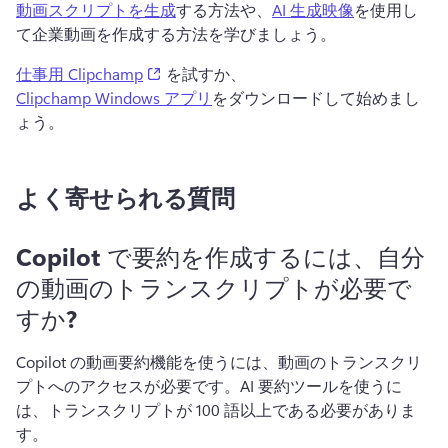
動画スクリプトを生成
する方法や、
AI 生成映像
を使用し
て企業動画を作成する方法を学びましょう。 
(opens in a new tab)
仕事用 Clipchamp
 を試すか、
Clipchamp Windows アプリ
をダウンロードして始めまし
ょう。 
よく寄せられる質問
Copilot で要約を作成するには、自分
の動画のトランスクリプトが必要で
すか?
Copilot の動画要約機能を使うには、動画のトランスクリ
プトへのアクセスが必要です。
AI 要約ツールを使うに
は、トランスクリプトが 100 語以上である必要がありま
す。