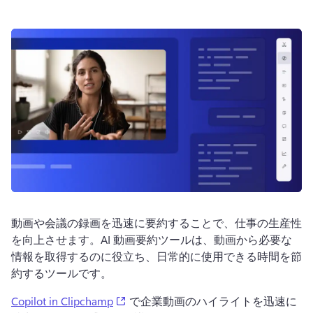
ログイン
無料で試す
動画や会議の録画を迅速に要約することで、仕事の生産性
を向上させます。
AI 動画要約ツールは、動画から必要な
情報を取得するのに役立ち、日常的に使用できる時間を節
約するツールです。
(opens in a new tab)
Copilot in Clipchamp
 で企業動画のハイライトを迅速に