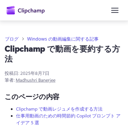
ン
コ
ン
テ
ン
ツ
に
ブログ
Windows の動画編集に関する記事
ス
Clipchamp で動画を要約する方
キ
ッ
法
プ
投稿日:
2025年8月7日
筆者:
Madhushri Banerjee
このページの内容
Clipchamp で動画レジュメを作成する方法
仕事用動画のための時間節約 Copilot プロンプト ア
イデア 5 選