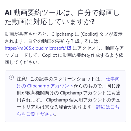
AI 動画要約ツールは、自分で録画し
た動画に対応していますか?
動画が共有されると、Clipchamp に [Copilot] タブが表示
されます。
自分の動画の要約を作成するには、
(opens in a new tab)
https://m365.cloud.microsoft/
 にアクセスし、動画をア
ップロードして、Copilot に動画の要約を作成するよう依
頼してください。 
注意! 
 この記事のスクリーンショットは、⁠ 
仕事向
けの Clipchamp アカウント
からのもので、同じ原
則が教育機関向けの Clipchamp アカウントにも適
用されます。 
Clipchamp 個人用アカウントのチュ
ートリアルは異なる場合があります。
詳細はこち
らをご覧ください
。 