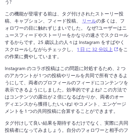
う?
この機能が登場する前は、タグ付けされたストーリー投
稿、キャプション、フィード投稿、 
リール
の多くは、フ
ォロワーの目に触れずじまいでした。 
なぜ?
ユーザーはニ
ュースフィードやストーリーをかなりの速さでスクロール
するからです。
25 歳以上の人々は Instagram をすばやく
(opens 
スクロールしながらチェックし、 
1 日 に 32 分以上
をこ
の作業に費やしています。 
Instagram のコラボ投稿はこの問題に対処するため、2 つ
のアカウントが 1 つの投稿やリールを共同で所有できるよ
うにして、両者のプロフィールのフィードにコンテンツを
表示できるようにしました。
効率的ですよね? 
この方法で
はコンテンツの露出が 2 倍になるばかりか、両者のオー
ディエンスから獲得したいいね! やコメント、エンゲージ
メントを 1 つの共同投稿に合算することができます。
タグ付けして良い結果を期待するだけでなく、実際に共同
投稿者になってみましょう。
自分のフォロワーと相手のフ