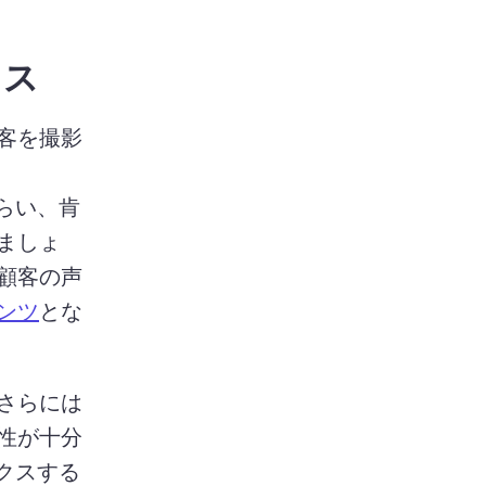
クス
客を撮影
もらい、肯
ましょ
顧客の声
ンツ
とな
さらには
性が十分
ックスする