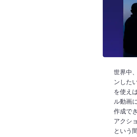
世界中、
ンした
を使え
ル動画
作成で
アクショ
という