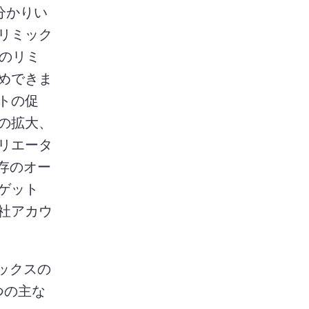
お分かりい
リミック
動画のリミ
めできま
トの促
の拡大、
リエータ
既存のオー
ット 
社アカウ
ミックスの
 つの主な