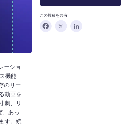
この投稿を共有
ボレーショ
クス機能
既存のリー
る動画を
寸劇、リ
えば、あっ
ます。
続