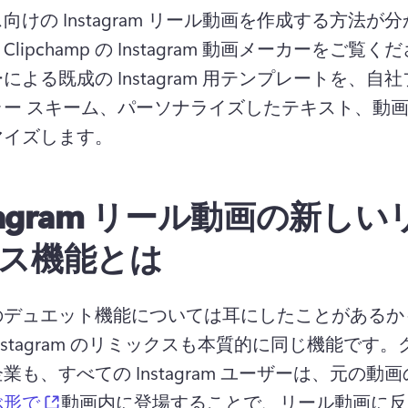
向けの Instagram リール動画を作成する方法が
lipchamp の Instagram 動画メーカーをご覧く
による既成の Instagram 用テンプレートを、自
ラー スキーム、パーソナライズしたテキスト、動
マイズします。
stagram リール動画の新しい
ス機能とは
ok のデュエット機能については耳にしたことがある
nstagram のリミックスも本質的に同じ機能です。
業も、すべての Instagram ユーザーは、元の動画
(opens in a new tab)
ぶ形で
動画内に登場することで、リール動画に反