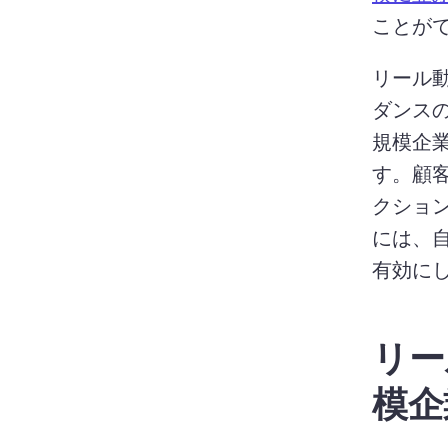
ことが
リール
ダンス
規模企
す。
顧
クショ
には、自
有効に
リー
模企