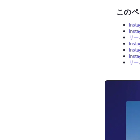
このペ
Ins
In
リー
In
In
In
リー