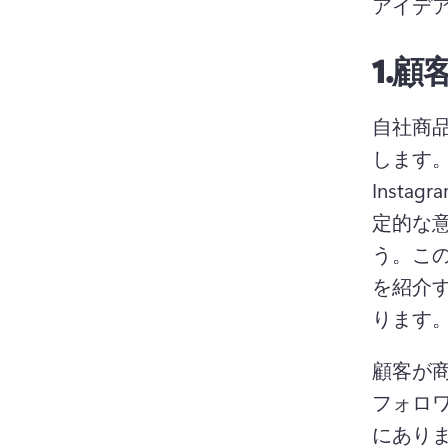
アイデ
1.
顧
自社商
します
Inst
定的な
う。
こ
を紹介
ります。
顧客が
フォロ
にあり