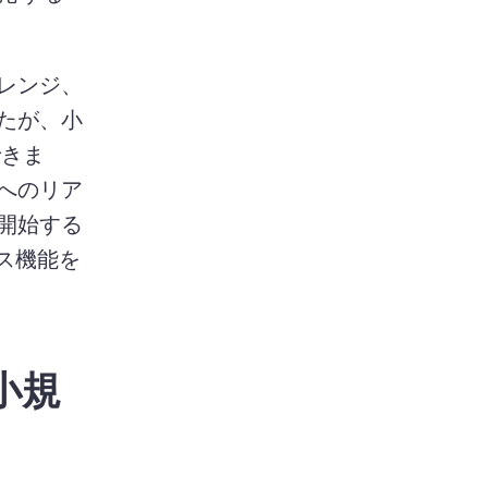
レンジ、
たが、小
できま
へのリア
開始する
クス機能を
小規