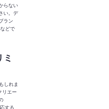
分からない
ださい。
デ
社ブラン
画などで
リミ
かもしれま
クリエー
の
応する