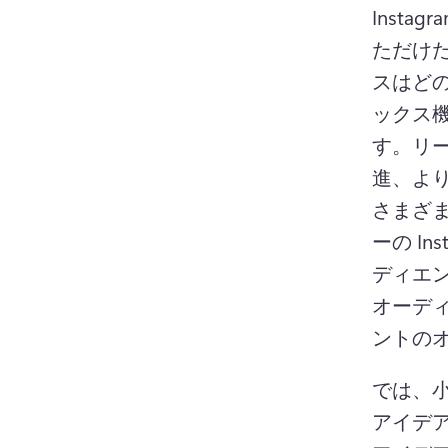
Inst
ただけ
スはど
ックス
す。
リ
進、よ
さまざ
ーの I
ディエ
オーデ
ントの
では、小
アイデ