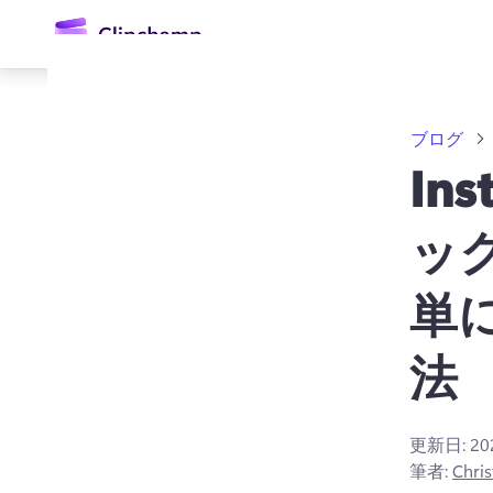
ン
コ
ン
テ
ン
ツ
ブログ
に
ス
In
キ
ッ
ッ
プ
単
ログイン
法
無料で試す
更新日:
2
筆者:
Chris