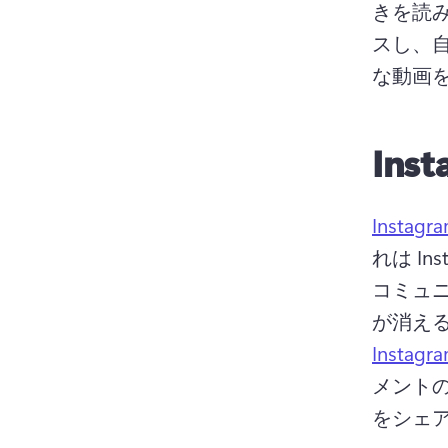
きを読
スし、
な動画
Ins
Insta
れは I
コミュ
が消え
Insta
メント
をシェ